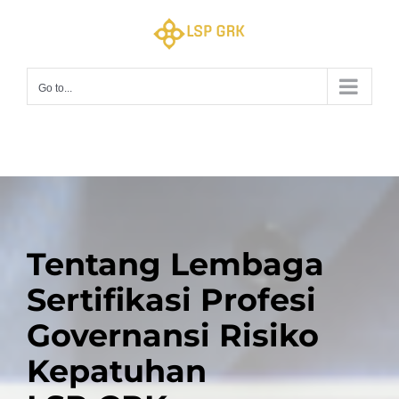
Skip
to
content
Go to...
Tentang Lembaga
Sertifikasi Profesi
Governansi Risiko
Kepatuhan